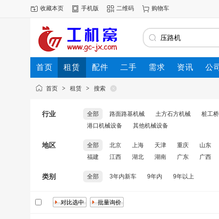
收藏本页
手机版
二维码
购物车
首页
租赁
配件
二手
需求
资讯
公
首页
>
租赁
>
搜索
行业
全部
路面路基机械
土方石方机械
桩工桥
港口机械设备
其他机械设备
地区
全部
北京
上海
天津
重庆
山东
福建
江西
湖北
湖南
广东
广西
类别
全部
3年内新车
9年内
9年以上