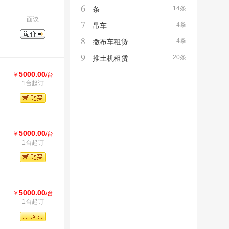
6
14条
条
面议
7
4条
吊车
8
4条
撒布车租赁
9
20条
推土机租赁
5000.00
￥
/台
1台起订
5000.00
￥
/台
1台起订
5000.00
￥
/台
1台起订