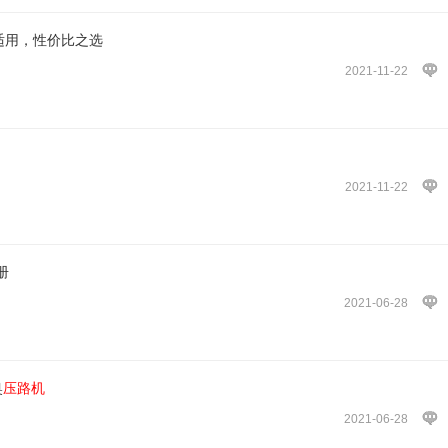
适用，性价比之选
2021-11-22
2021-11-22
册
2021-06-28
奥
压路机
2021-06-28