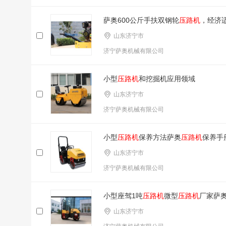
萨奥600公斤手扶双钢轮
压路机
，经济
山东济宁市
济宁萨奥机械有限公司
小型
压路机
和挖掘机应用领域
山东济宁市
济宁萨奥机械有限公司
小型
压路机
保养方法萨奥
压路机
保养手
山东济宁市
济宁萨奥机械有限公司
小型座驾1吨
压路机
微型
压路机
厂家萨
山东济宁市