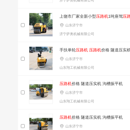
济宁萨奥机械有限公司
上饶市厂家全新小型
压路机
1吨座驾
压
山东济宁市
济宁萨奥机械有限公司
手扶单轮
压路机
压路机
价格 隧道压实
山东济宁市
山东翔工机械有限公司
压路机
价格 隧道压实机 沟槽振平机
山东济宁市
山东翔工机械有限公司
压路机
价格 隧道压实机 沟槽振平机
山东济宁市