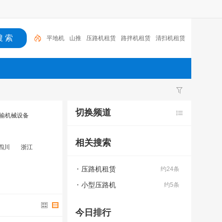
平地机
山推
压路机租赁
路拌机租赁
清扫机租赁
液压夯
平地机出租
推土机租赁
撒布车租赁
压路
机
切换频道
输机械设备
相关搜索
四川
浙江
压路机租赁
约24条
小型压路机
约5条
今日排行