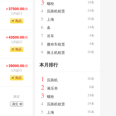
3
19条
螺栓
37500.00
￥
/月
4
24条
压路机租赁
1月起订
5
35条
上海
6
14条
条
7
4条
吊车
43500.00
￥
/月
1月起订
8
4条
撒布车租赁
9
20条
推土机租赁
本月排行
39000.00
￥
/月
1月起订
1
30条
压路机
2
8条
液压夯
3
19条
螺栓
面议
4
24条
压路机租赁
5
35条
上海