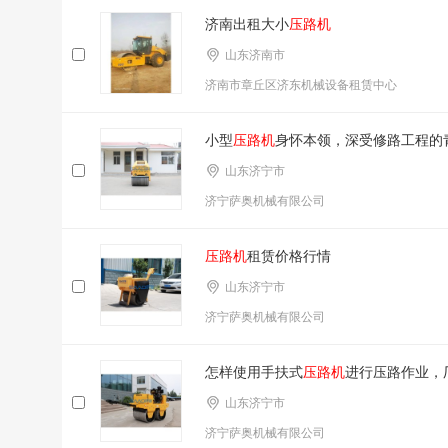
济南出租大小
压路机
山东济南市
济南市章丘区济东机械设备租赁中心
小型
压路机
身怀本领，深受修路工程的
山东济宁市
济宁萨奥机械有限公司
压路机
租赁价格行情
山东济宁市
济宁萨奥机械有限公司
怎样使用手扶式
压路机
进行压路作业，
山东济宁市
济宁萨奥机械有限公司