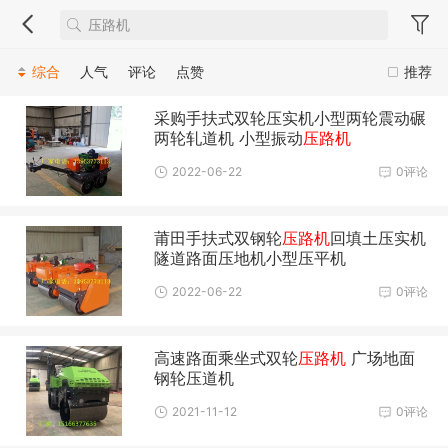
综合
人气
评论
点赞
推荐
采购手扶式双轮压实机小型两轮震动碾
两轮轧道机 小型振动
压路机
2022-06-22
0评论
莆田手扶式双钢轮
压路机
回填土压实机
隧道路面压地机小型压平机
2022-06-22
0评论
高速路面乘坐式双轮
压路机
广场地面
钢轮压道机
2021-11-12
0评论