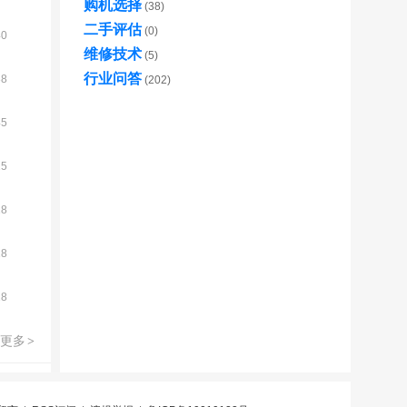
购机选择
(38)
二手评估
(0)
40
维修技术
(5)
行业问答
38
(202)
45
15
18
18
18
更多
>