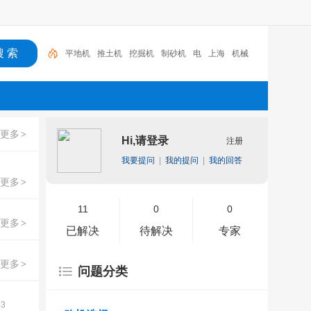
平地机
推土机
挖掘机
制砂机
电
上海
机械
压路机
破碎机
环保
更多
>
Hi,请登录
注册
我要提问
|
我的提问
|
我的回答
更多
>
11
0
0
更多
>
已解决
待解决
专家
更多
>
问题分类
43