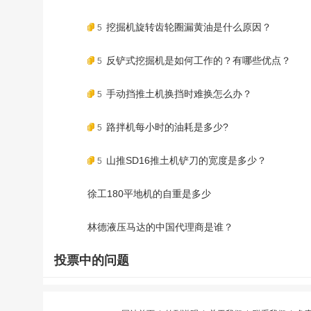
挖掘机旋转齿轮圈漏黄油是什么原因？
5
反铲式挖掘机是如何工作的？有哪些优点？
5
手动挡推土机换挡时难换怎么办？
5
路拌机每小时的油耗是多少?
5
山推SD16推土机铲刀的宽度是多少？
5
徐工180平地机的自重是多少
林德液压马达的中国代理商是谁？
投票中的问题