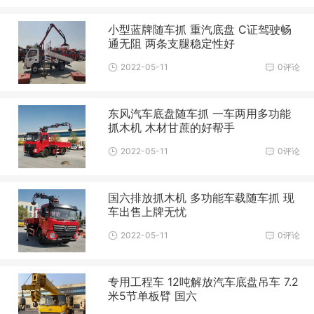
小型蓝牌随车抓 重汽底盘 C证驾驶畅
通无阻 两条支腿稳定性好
2022-05-11
0评论
东风汽车底盘随车抓 一车两用多功能
抓木机 木材甘蔗的好帮手
2022-05-11
0评论
国六排放抓木机 多功能车载随车抓 现
车出售上牌无忧
2022-05-11
0评论
专用工程车 12吨解放汽车底盘吊车 7.2
米5节单板臂 国六