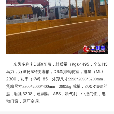
东风多利卡
D6随车吊，总质量（Kg):4495
全柴
115
，
马力，万里扬5档变速箱，D6单排驾驶室，排量（ML)：
2300
功率（
KW): 85
，
，外形尺寸
5998*2098*3200mm，
后桥，
7.00R16钢丝
货箱尺寸3300*2000*400mm，2895kg
胎，轴距3308，
，
ABS，
通副梁
断气刹，
中控门锁，电
动门窗，原厂空调。