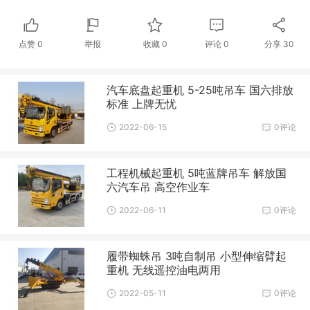
点赞
0
举报
收藏
0
评论
0
分享
30
汽车底盘起重机 5-25吨吊车 国六排放
标准 上牌无忧
2022-06-15
0评论
工程机械起重机 5吨蓝牌吊车 解放国
六汽车吊 高空作业车
2022-06-11
0评论
履带蜘蛛吊 3吨自制吊 小型伸缩臂起
重机 无线遥控油电两用
2022-05-11
0评论