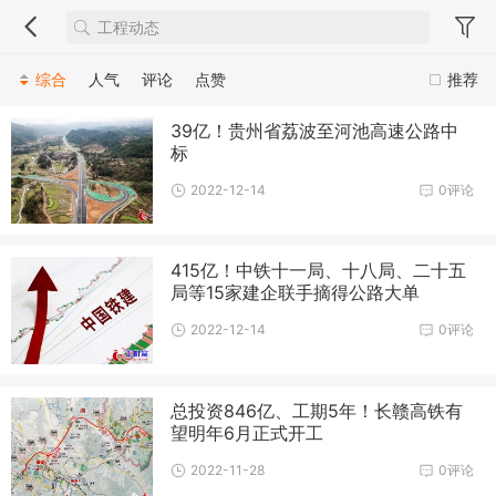
综合
人气
评论
点赞
推荐
39亿！贵州省荔波至河池高速公路中
标
2022-12-14
0评论
415亿！中铁十一局、十八局、二十五
局等15家建企联手摘得公路大单
2022-12-14
0评论
总投资846亿、工期5年！长赣高铁有
望明年6月正式开工
2022-11-28
0评论