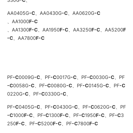
330G
-C
、
AA0405G
-C
、
AA0430G
-C
、
AA0620G
-C
、
AA1000
F
-C
、
AA1300
F
-C
、
AA1950
F
-C
、
AA3250
F
-C
、
AA5200
F
-C
、
AA7800
F
-C
PF
-C
0009G
-C
、
PF
-C
0017G
-C
、
PF
-C
0030G
-C
、
PF
-C
0058G
-C
、
PF
-C
0080G
-C
、
PF
-C
0145G
-C
、
PF
-C
0220G
-C
、
PF
-C
0330G
-C
、
PF
-C
0405G
-C
、
PF
-C
0430G
-C
、
PF
-C
0620G
-C
、
PF
-C
1000
F
-C
、
PF
-C
1300
F
-C
、
PF
-C
1950
F
-C
、
PF
-C
3
250
F
-C
、
PF
-C
5200
F
-C
、
PF
-C
7800
F
-C