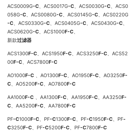
ACS0009G
-C
、
ACS0017G
-C
、
ACS0030G
-C
、
ACS0
058G
-C
、
ACS0080G
-C
、
ACS0145G
-C
、
ACS0220G
-C
、
ACS0330G
-C
、
ACS0405G
-C
、
ACS0430G
-C
、
ACS0620G
-C
、
ACS1000
F
-C
、
新款
过滤器
ACS1300
F
-C
、
ACS1950
F
-C
、
ACS3250
F
-C
、
ACS52
00
F
-C
、
ACS7800
F
-C
AO1000
F
-C
、
AO1300
F
-C
、
AO1950
F
-C
、
AO3250
F
-
C
、
AO5200
F
-C
、
AO7800
F
-C
AA1000
F
-C
、
AA1300
F
-C
、
AA1950
F
-C
、
AA3250
F
-
C
、
AA5200
F
-C
、
AA7800
F
-C
PF
-C
1000
F
-C
、
PF
-C
1300
F
-C
、
PF
-C
1950
F
-C
、
PF
-
C
3250
F
-C
、
PF
-C
5200
F
-C
、
PF
-C
7800
F
-C