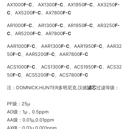
AX1000
F
-C
、
AX1300
F
-C
、
AX1950
F
-C
、
AX3250
F
-
C
、
AX5200
F
-C
、
AX7800
F
-C
AR1000
F
-C
、
AR1300
F
-C
、
AR1950
F
-C
、
AR3250
F
-
C
、
AR5200
F
-C
、
AR7800
F
-C
AAR1000
F
-C
、
AAR1300
F
-C
、
AAR1950
F
-C
、
AAR32
50
F
-C
、
AAR5200
F
-C
、
AAR7800
F
-C
ACS1000
F
-C
、
ACS1300
F
-C
、
ACS1950
F
-C
、
ACS32
50
F
-C
、
ACS5200
F
-C
、
ACS7800
F
-C
注：DOMNICK.HUNTER多明尼克.汉德
滤芯
过滤等级：
PF
级：25μ
AO
级：1μ，0.5ppm
AA
级：0.01μ,0.01ppm
AX
级：0.01μ,0.001ppm