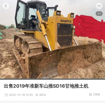
1/1
出售2019年准新车山推SD16甘地推土机
2询价
2020-12-18 10:55
6914