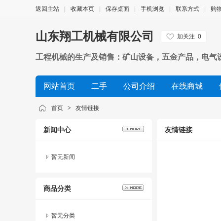
返回主站
|
收藏本页
|
保存桌面
|
手机浏览
|
联系方式
|
购
山东翔工机械有限公司
加关注
0
工程机械的生产及销售：矿山设备，五金产品，电气
网站首页
二手
公司介绍
在线商城
首页
>
友情链接
新闻中心
友情链接
暂无新闻
商品分类
暂无分类