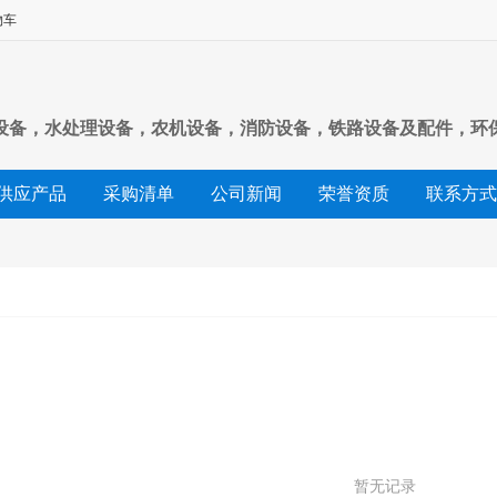
物车
设备，水处理设备，农机设备，消防设备，铁路设备及配件，环
供应产品
采购清单
公司新闻
荣誉资质
联系方式
暂无记录