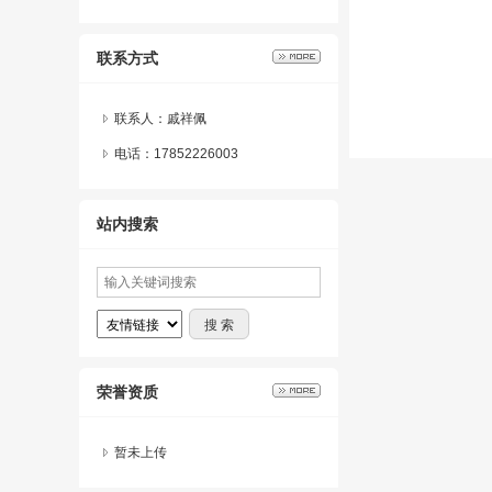
联系方式
联系人：戚祥佩
电话：17852226003
站内搜索
荣誉资质
暂未上传