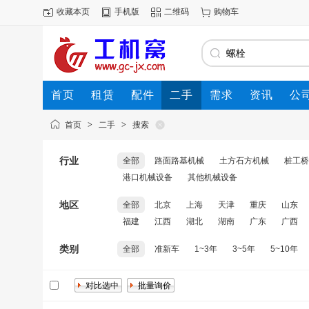
收藏本页
手机版
二维码
购物车
首页
租赁
配件
二手
需求
资讯
公
首页
>
二手
>
搜索
行业
全部
路面路基机械
土方石方机械
桩工桥
港口机械设备
其他机械设备
地区
全部
北京
上海
天津
重庆
山东
福建
江西
湖北
湖南
广东
广西
类别
全部
准新车
1~3年
3~5年
5~10年