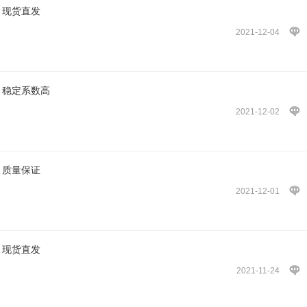
 现货直发
2021-12-04
 稳定系数高
2021-12-02
 质量保证
2021-12-01
 现货直发
2021-11-24