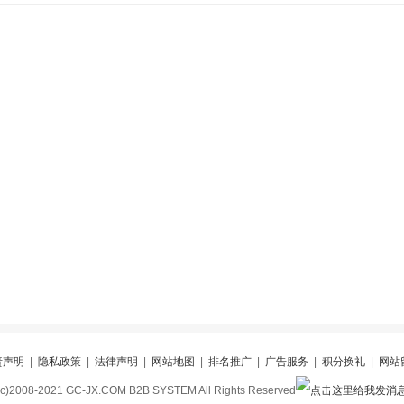
责声明
|
隐私政策
|
法律声明
|
网站地图
|
排名推广
|
广告服务
|
积分换礼
|
网站
(c)2008-2021 GC-JX.COM B2B SYSTEM All Rights Reserved