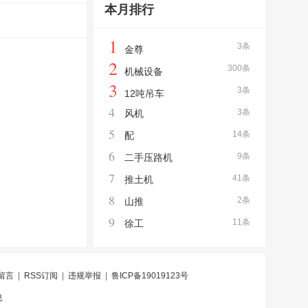
本月排行
1
3条
金尊
2
300条
机械设备
3
3条
12吨吊车
4
3条
风机
5
14条
配
6
9条
二手压路机
7
41条
推土机
8
2条
山推
9
11条
徐工
留言
|
RSS订阅
|
违规举报
|
鲁ICP备19019123号