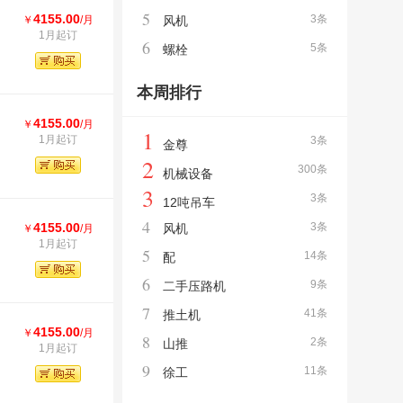
5
4155.00
3条
￥
/月
风机
1月起订
6
5条
螺栓
本周排行
4155.00
￥
/月
1
1月起订
3条
金尊
2
300条
机械设备
3
3条
12吨吊车
4
4155.00
3条
风机
￥
/月
1月起订
5
14条
配
6
9条
二手压路机
7
41条
推土机
4155.00
￥
/月
8
2条
山推
1月起订
9
11条
徐工