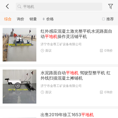
综合
询价
销量
价格
推荐
红外感应混凝土激光整平机水泥路面自
动
平地机
操作灵活铺平机
济宁市金尊工矿设备有限公司
面议
0询价
水泥路面自动
平地机
驾驶型整平机 红
外线扫描混凝土摊铺机
济宁市金尊工矿设备有限公司
面议
0询价
出售2019年徐工1653
平地机